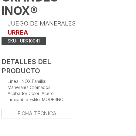
INOX®
JUEGO DE MANERALES
URREA
SKU:
URR10041
DETALLES DEL
PRODUCTO
Línea: INOX Familia:
Manerales Cromados
Acabado/ Color: Acero
Inoxidable Estilo: MODERNO
FICHA TÉCNICA