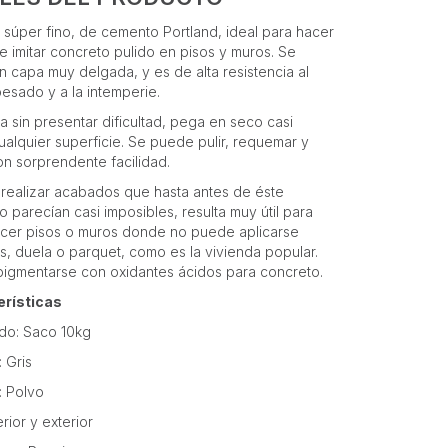
 súper fino, de cemento Portland, ideal para hacer
 e imitar concreto pulido en pisos y muros. Se
en capa muy delgada, y es de alta resistencia al
 pesado y a la intemperie.
a sin presentar dificultad, pega en seco casi
ualquier superficie. Se puede pulir, requemar y
con sorprendente facilidad.
 realizar acabados que hasta antes de éste
 parecían casi imposibles, resulta muy útil para
cer pisos o muros donde no puede aplicarse
s, duela o parquet, como es la vivienda popular.
igmentarse con oxidantes ácidos para concreto.
erísticas
do: Saco 10kg
 Gris
: Polvo
erior y exterior