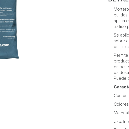
Mortero
pulidos
aplica 
tráfico
Se aplic
sobre c
brillar 
Permite
producto
embelle
baldosa
Puede p
Caract
Conteni
Colores:
Material
Uso: Int