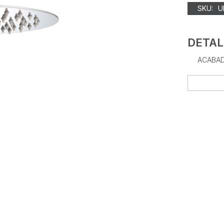
SKU:
U
DETAL
ACABAD