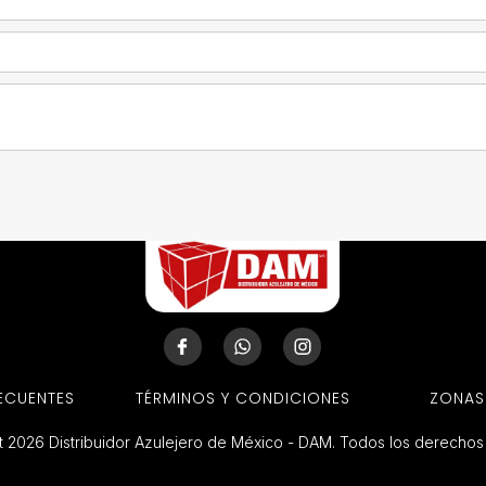
ECUENTES
TÉRMINOS Y CONDICIONES
ZONAS
 2026 Distribuidor Azulejero de México - DAM. Todos los derecho