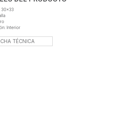
: 30x33
lla
ro
ón: Interior
ICHA TÉCNICA