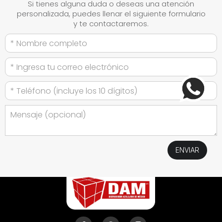
Si tienes alguna duda o deseas una atención
personalizada, puedes llenar el siguiente formulario
y te contactaremos.